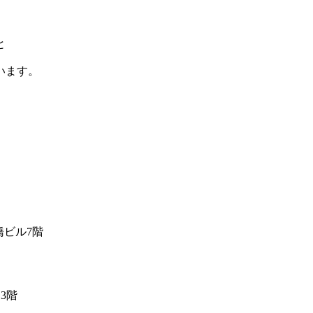
と
います。
斎橋ビル7階
 3階